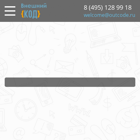
Перейти
8 (495) 128 99 18
к
welcome@outcode.ru
основному
содержанию