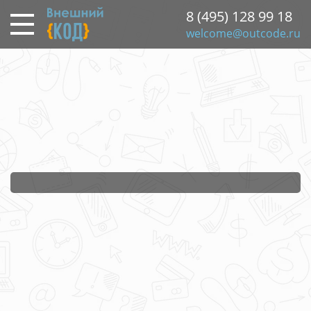
Перейти
8 (495) 128 99 18
к
welcome@outcode.ru
основному
содержанию