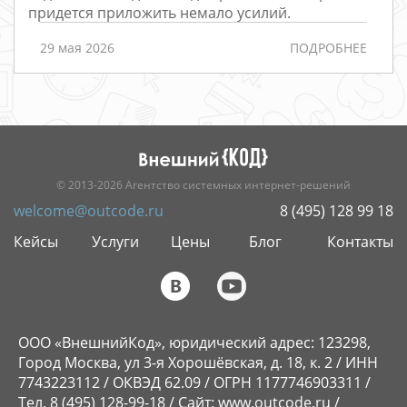
придется приложить немало усилий.
Порталы
Интернет-
29 мая 2026
ПОДРОБНЕЕ
магазины
РАЗРАБОТКА
САЙТОВ
© 2013-2026 Агентство системных интернет-решений
welcome@outcode.ru
8 (495) 128 99 18
Кейсы
Услуги
Цены
Блог
Контакты
ООО «ВнешнийКод», юридический адрес: 123298,
Город Москва, ул 3-я Хорошёвская, д. 18, к. 2 / ИНН
7743223112 / ОКВЭД 62.09 / ОГРН 1177746903311 /
Тел. 8 (495) 128-99-18 / Сайт: www.outcode.ru /