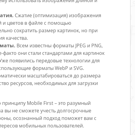
чему использовать изображения длиной и
атия.
Сжатие (оптимизация) изображения
й и цветов в файле с помощью
льно сократить размер картинок, но при
ия качества.
рматы.
Всем известны форматы JPEG и PNG,
е-факто они стали стандартами для картинок
. Уже появились передовые технологии для
спользующие форматы WebP и SVG.
томатически масштабироваться до размера
тво ресурсов, необходимых для загрузки
принципу Mobile First – это разумный
на вы не сможете учесть долгосрочные
ороны, осознанный подход поможет вам с
нтересов мобильных пользователей.