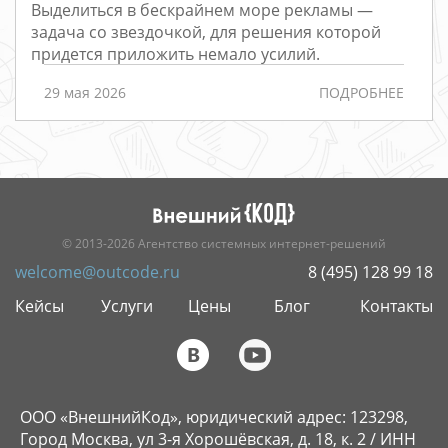
Выделиться в бескрайнем море рекламы —
Редизайн
задача со звездочкой, для решения которой
придется приложить немало усилий.
Порталы
Интернет-
29 мая 2026
ПОДРОБНЕЕ
магазины
РАЗРАБОТКА
САЙТОВ
© 2013-2026 Агентство системных интернет-решений
welcome@outcode.ru
8 (495) 128 99 18
Кейсы
Услуги
Цены
Блог
Контакты
ООО «ВнешнийКод», юридический адрес: 123298,
Город Москва, ул 3-я Хорошёвская, д. 18, к. 2 / ИНН