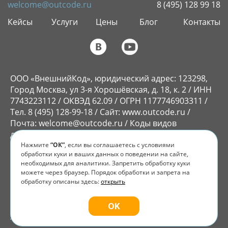
welcome@outcode.ru
8 (495) 128 99 18
Кейсы
Услуги
Цены
Блог
Контакты
ООО «ВнешнийКод», юридический адрес: 123298,
Город Москва, ул 3-я Хорошёвская, д. 18, к. 2 / ИНН
7743223112 / ОКВЭД 62.09 / ОГРН 1177746903311 /
Тел. 8 (495) 128-99-18 / Сайт: www.outcode.ru /
Почта: welcome@outcode.ru / Коды видов
деятельности в области ИТ: 1.01, 2.01
Нажмите
“ОК”
, если вы соглашаетесь с условиями
ООО «ВнешнийКод» принадлежит исключительное
обработки куки и ваших данных о поведении на сайте,
право на ПО «Flyvi», которое внесено в реестр
необходимых для аналитики. Запретить обработку куки
российского ПО.
Реестровая запись № 15101 от
можете через браузер. Порядок обработки и запрета на
07.10.2022.
Право использования предоставляется
обработку описаны здесь:
открыть
на условиях неисключительной лицензии,
опубликованной по ссылке:
Пользовательское
OK
соглашение.