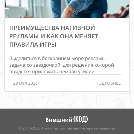
ПРЕИМУЩЕСТВА НАТИВНОЙ
РЕКЛАМЫ И КАК ОНА МЕНЯЕТ
ПРАВИЛА ИГРЫ
Выделиться в бескрайнем море рекламы —
Редизайн
задача со звездочкой, для решения которой
придется приложить немало усилий.
Порталы
Интернет-
29 мая 2026
ПОДРОБНЕЕ
магазины
РАЗРАБОТКА
САЙТОВ
© 2013-2026 Агентство системных интернет-решений