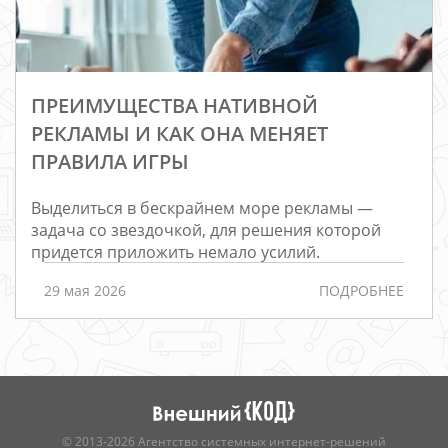
ПРЕИМУЩЕСТВА НАТИВНОЙ
РЕКЛАМЫ И КАК ОНА МЕНЯЕТ
ПРАВИЛА ИГРЫ
Выделиться в бескрайнем море рекламы —
Редизайн
задача со звездочкой, для решения которой
придется приложить немало усилий.
Порталы
Интернет-
29 мая 2026
ПОДРОБНЕЕ
магазины
РАЗРАБОТКА
САЙТОВ
© 2013-2026 Агентство системных интернет-решений