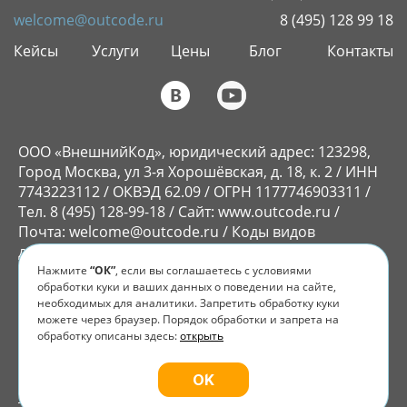
welcome@outcode.ru
8 (495) 128 99 18
Кейсы
Услуги
Цены
Блог
Контакты
ООО «ВнешнийКод», юридический адрес: 123298,
Город Москва, ул 3-я Хорошёвская, д. 18, к. 2 / ИНН
7743223112 / ОКВЭД 62.09 / ОГРН 1177746903311 /
Тел. 8 (495) 128-99-18 / Сайт: www.outcode.ru /
Почта: welcome@outcode.ru / Коды видов
деятельности в области ИТ: 1.01, 2.01
Нажмите
“ОК”
, если вы соглашаетесь с условиями
ООО «ВнешнийКод» принадлежит исключительное
обработки куки и ваших данных о поведении на сайте,
право на ПО «Flyvi», которое внесено в реестр
необходимых для аналитики. Запретить обработку куки
российского ПО.
Реестровая запись № 15101 от
можете через браузер. Порядок обработки и запрета на
07.10.2022.
Право использования предоставляется
обработку описаны здесь:
открыть
на условиях неисключительной лицензии,
опубликованной по ссылке:
Пользовательское
OK
соглашение.