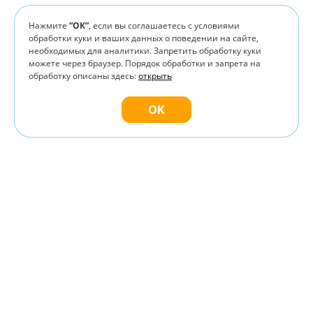
Нажмите
“ОК”
, если вы соглашаетесь с условиями
обработки куки и ваших данных о поведении на сайте,
необходимых для аналитики. Запретить обработку куки
можете через браузер. Порядок обработки и запрета на
обработку описаны здесь:
открыть
OK
Не для кого не секрет, что существуют 2 неоспоримых
факта о рекламе: первый - она действительно
двигатель прогресса и бизнеса, второй – никто не
любит рекламу :) Главная цель нашей веб-студии –
аккуратно интегрировать ее в ваш бизнес и показать
именно тем пользователям, которые готовы
совершить покупку у вас, или тем, кто заинтересован и