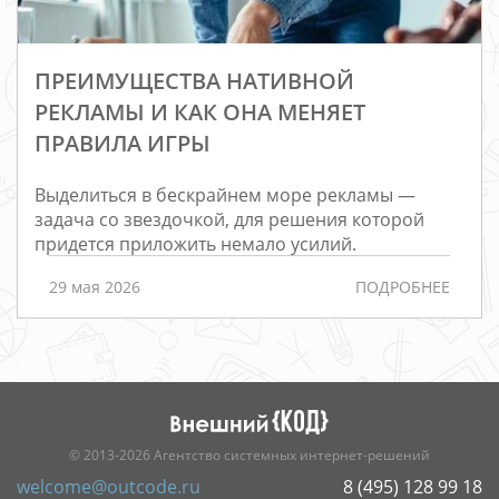
ПРЕИМУЩЕСТВА НАТИВНОЙ
РЕКЛАМЫ И КАК ОНА МЕНЯЕТ
ПРАВИЛА ИГРЫ
Выделиться в бескрайнем море рекламы —
Редизайн
задача со звездочкой, для решения которой
придется приложить немало усилий.
Порталы
Интернет-
29 мая 2026
ПОДРОБНЕЕ
магазины
РАЗРАБОТКА
САЙТОВ
© 2013-2026 Агентство системных интернет-решений
welcome@outcode.ru
8 (495) 128 99 18