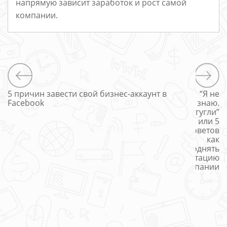
напрямую зависит заработок и рост самой
компании.
5 причин завести свой бизнес-аккаунт в
“Я не
Facebook
знаю.
Погугли”
или 5
советов
как
поднять
репутацию
компании