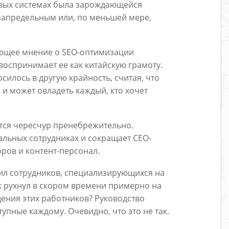
овых системах была зарождающейся
 запредельным или, по меньшей мере,
дающее мнение о SEO-оптимизации
воспринимает ее как китайскую грамоту.
илось в другую крайность, считая, что
н и может овладеть каждый, кто хочет
ятся чересчур пренебрежительно.
альных сотрудниках и сокращает СЕО-
оров и контент-персонал.
лил сотрудников, специализирующихся на
к рухнул в скором времени примерно на
ения этих работников? Руководство
ступные каждому. Очевидно, что это не так.