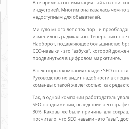
В те времена оптимизация сайта в поиск
индустрией. Многим она казалась чем-то
недоступным для обывателей.
Минуло много лет с тех пор - и преобла
изменилось радикально. Теперь никто не 
Наоборот, подавляющее большинство брос
СЕО-навыки - это “азбука”, которой долже
продвинуться в цифровом маркетинге.
В некоторых компаниях к идее SEO относ
Руководство не видит надобности в специ
команды с такой же легкостью, как редакт
Так, в одной компании работодатель уво
SEO-продвижении, вследствие чего трафи
30%. Каковы же были причины для сокращ
посчитало, что SEO навыки - это “азы”, до