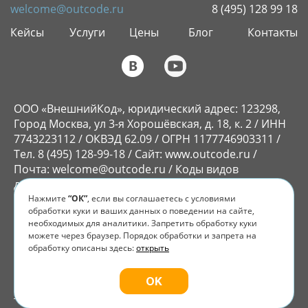
welcome@outcode.ru
8 (495) 128 99 18
Кейсы
Услуги
Цены
Блог
Контакты
ООО «ВнешнийКод», юридический адрес: 123298,
Город Москва, ул 3-я Хорошёвская, д. 18, к. 2 / ИНН
7743223112 / ОКВЭД 62.09 / ОГРН 1177746903311 /
Тел. 8 (495) 128-99-18 / Сайт: www.outcode.ru /
Почта: welcome@outcode.ru / Коды видов
деятельности в области ИТ: 1.01, 2.01
Нажмите
“ОК”
, если вы соглашаетесь с условиями
ООО «ВнешнийКод» принадлежит исключительное
обработки куки и ваших данных о поведении на сайте,
право на ПО «Flyvi», которое внесено в реестр
необходимых для аналитики. Запретить обработку куки
российского ПО.
Реестровая запись № 15101 от
можете через браузер. Порядок обработки и запрета на
07.10.2022.
Право использования предоставляется
обработку описаны здесь:
открыть
на условиях неисключительной лицензии,
опубликованной по ссылке:
Пользовательское
OK
соглашение.