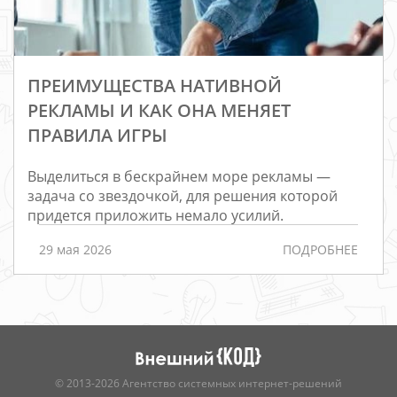
ПРЕИМУЩЕСТВА НАТИВНОЙ
РЕКЛАМЫ И КАК ОНА МЕНЯЕТ
ПРАВИЛА ИГРЫ
Выделиться в бескрайнем море рекламы —
Редизайн
задача со звездочкой, для решения которой
придется приложить немало усилий.
Порталы
Интернет-
29 мая 2026
ПОДРОБНЕЕ
магазины
РАЗРАБОТКА
САЙТОВ
© 2013-2026 Агентство системных интернет-решений