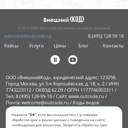
РАЗРАБОТКА
САЙТОВ
© 2013-2026 Агентство системных интернет-решений
welcome@outcode.ru
8 (495) 128 99 18
Кейсы
Услуги
Цены
Блог
Контакты
ООО «ВнешнийКод», юридический адрес: 123298,
Город Москва, ул 3-я Хорошёвская, д. 18, к. 2 / ИНН
7743223112 / ОКВЭД 62.09 / ОГРН 1177746903311 /
Тел. 8 (495) 128-99-18 / Сайт: www.outcode.ru /
Почта: welcome@outcode.ru / Коды видов
деятельности в области ИТ: 1.01, 2.01
Нажмите
“ОК”
, если вы соглашаетесь с условиями
ООО «ВнешнийКод» принадлежит исключительное
обработки куки и ваших данных о поведении на сайте,
право на ПО «Flyvi», которое внесено в реестр
необходимых для аналитики. Запретить обработку куки