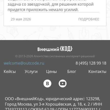
Редизайн
задача со звездочкой, для решения которой
придется приложить немало усилий.
Порталы
Интернет-
29 мая 2026
ПОДРОБНЕЕ
магазины
РАЗРАБОТКА
САЙТОВ
© 2013-2026 Агентство системных интернет-решений
welcome@outcode.ru
8 (495) 128 99 18
Кейсы
Услуги
Цены
Блог
Контакты
ООО «ВнешнийКод», юридический адрес: 123298,
Город Москва, ул 3-я Хорошёвская, д. 18, к. 2 / ИНН
7743223112 / ОКВЭД 62.09 / ОГРН 1177746903311 /