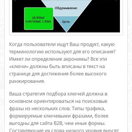
Когда пользователи ищут Ваш продукт, какую
терминологию используют для его описания?
Имеет ли определение акронимы? Все эти
«ключи» должны быть вписаны в текст на
странице для достижения более высокого
ранжирования.
Ваша стратегия подбора ключей должна в
основном ориентироваться на поисковые
фразы из нескольких слов. Типы трафика,
формируемые ключевыми фразами, более
выгодны для сайта B2B, чем иные формы.
Составляющие их слова низкого уровня вносят